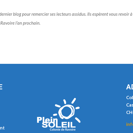
ernier blog pour remercier ses lecteurs assidus. Ils espèrent vous revoir à
Ravoire l’an prochain.
E
A
Col
Cas
CH
inf
nt