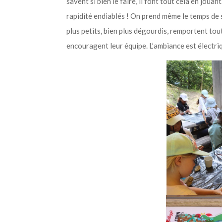
savent si bien le faire, il font tout cela en joua
rapidité endiablés ! On prend même le temps de 
plus petits, bien plus dégourdis, remportent tout
encouragent leur équipe. L’ambiance est électri