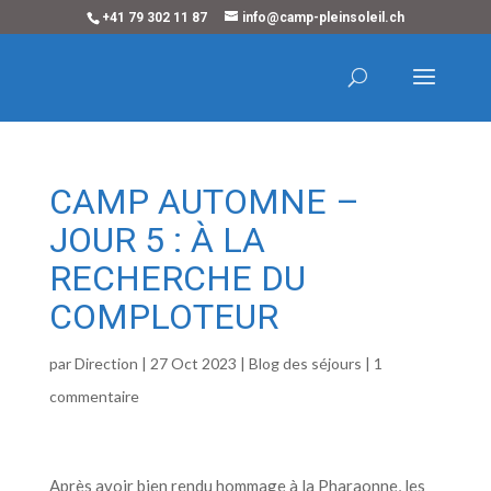
+41 79 302 11 87
info@camp-pleinsoleil.ch
CAMP AUTOMNE –
JOUR 5 : À LA
RECHERCHE DU
COMPLOTEUR
par
Direction
|
27 Oct 2023
|
Blog des séjours
|
1
commentaire
Après avoir bien rendu hommage à la Pharaonne, les